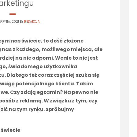
rketingu
ERPNIA, 2021 BY
REDAKCJA
ym nas świecie, to dość złożone
 nas z każdego, możliwego miejsca, ale
rdziej na nie odporni. Wcale to nie jest
nego, świadomego użytkownika
. Dlatego też coraz częściej szuka się
uwagę potencjalnego klienta. Takim
owe. Czy zdają egzamin? Na pewno nie
sposób z reklamą. W związku z tym, czy
zić na tym rynku. Spróbujmy
 świecie