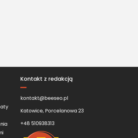
Kontakt z redakcją
kontakt@beeseo.pl
aty
Katowice, Porcelanowa 23
+48 510938313
nia
mi