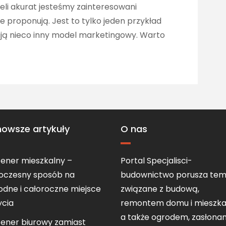
eli akurat jesteśmy zainteresowani
proponują. Jest to tylko jeden przykład
erują nieco inny model marketingowy. Warto
nowsze artykuły
O nas
ener mieszkalny –
Portal Specjalisci-
oczesny sposób na
budownictwo porusza tem
dne i całoroczne miejsce
związane z budową,
ycia
remontem domu i mieszka
a także ogrodem, zasłona
ener biurowy zamiast