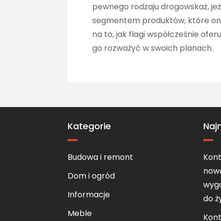
pewnego rodzaju drogowskaz, jeż
segmentem produktów, które one 
na to, jak flagi współcześnie of
go rozważyć w swoich planach.
Kategorie
Naj
Budowa i remont
Kont
now
Dom i ogród
wygo
Informacje
do ż
Meble
Kont