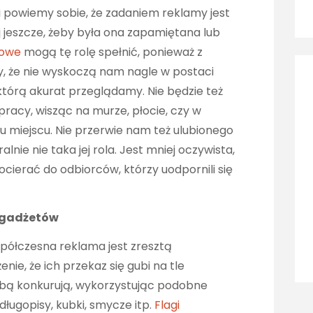
li powiemy sobie, że zadaniem reklamy jest
j jeszcze, żeby była ona zapamiętana lub
mowe
mogą tę rolę spełnić, ponieważ z
y, że nie wyskoczą nam nagle w postaci
 którą akurat przeglądamy. Nie będzie też
racy, wisząc na murze, płocie, czy w
 miejscu. Nie przerwie nam też ulubionego
nie nie taka jej rola. Jest mniej oczywista,
cierać do odbiorców, którzy uodpornili się
h gadżetów
półczesna reklama jest zresztą
nie, że ich przekaz się gubi na tle
obą konkurują, wykorzystując podobne
 długopisy, kubki, smycze itp.
Flagi