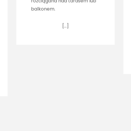
rozciągana nad tarasem lub
balkonem.
[…]
nowsze artykuły
O nas