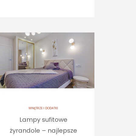
WNĘTRZE I DODATKI
Lampy sufitowe
żyrandole – najlepsze