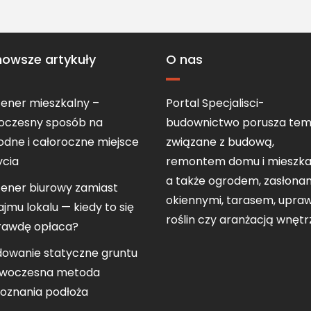
nowsze artykuły
O nas
ener mieszkalny –
Portal Specjalisci-
oczesny sposób na
budownictwo porusza tem
dne i całoroczne miejsce
związane z budową,
ycia
remontem domu i mieszka
a także ogrodem, zasłona
ener biurowy zamiast
okiennymi, tarasem, upra
jmu lokalu — kiedy to się
roślin czy aranżacją wnętr
rawdę opłaca?
owanie statyczne gruntu
owoczesna metoda
oznania podłoża