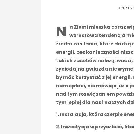
ON 20 ST
N
a Ziemi mieszka coraz więc
wzrostowa tendencja miał
źródła zasilania, które dadzą
energii, bez konieczności nis
takich zasobów należą: woda, 
życiodajna gwiazda nie wymag
by móc korzystać z jej energii
nam opłaci, nie mówiąc już o j
nad tym rozwiązaniem poważni
tym lepiej dla nas i naszych dzi
1. Instalacja, która czerpie ene
2. Inwestycja w przyszłość, któ