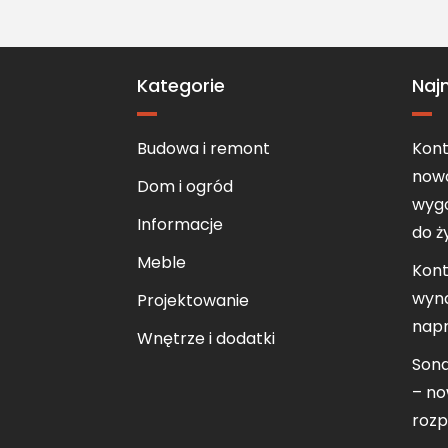
Kategorie
Naj
Budowa i remont
Kont
now
Dom i ogród
wygo
Informacje
do ż
Meble
Kont
wyna
Projektowanie
nap
Wnętrze i dodatki
Sond
– n
rozp