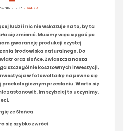
YCZNIA, 2021 BY
REDAKCJA
ej ludzi i nic nie wskazuje na to, by ta
a się zmienić. Musimy więc sięgać po
 nam gwarancję produkcji czystej
zczenia środowiska naturalnego. Do
wiatr oraz słońce. Zwłaszcza nasza
a szczególnie kosztownych inwestycji,
. Inwestycja w fotowoltaikę na pewno się
ej proekologicznym przesłaniu. Warto się
e zastanowić. Im szybciej to uczynimy,
eci.
rgię ze Słońca
ra się szybko zwróci