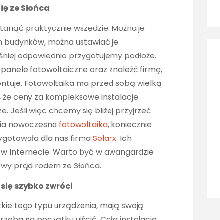
ię ze Słońca
anąć praktycznie wszędzie. Można je
 budynków, można ustawiać je
eśniej odpowiednio przygotujemy podłoże.
 panele fotowoltaiczne oraz znaleźć firmę,
ontuje. Fotowoltaika ma przed sobą wielką
, że ceny za kompleksowe instalacje
e. Jeśli więc chcemy się bliżej przyjrzeć
nia nowoczesna
fotowoltaika
, koniecznie
zygotowała dla nas firma
Solarx
. Ich
 w Internecie. Warto być w awangardzie
wy prąd rodem ze Słońca.
 się szybko zwróci
tkie tego typu urządzenia, mają swoją
zeba na początku uiścić. Cała instalacja