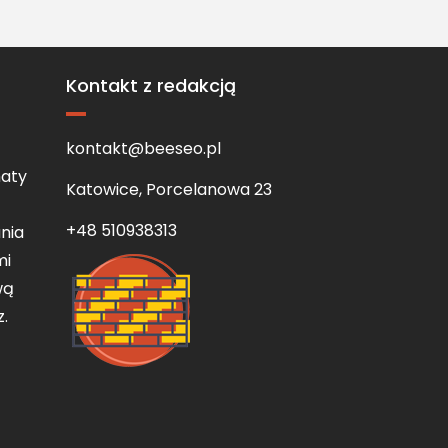
Kontakt z redakcją
kontakt@beeseo.pl
aty
Katowice, Porcelanowa 23
+48 510938313
nia
mi
wą
z.