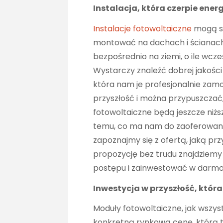
Instalacja, która czerpie energ
Instalacje fotowoltaiczne
mogą st
montować na dachach i ścianach
bezpośrednio na ziemi, o ile wcz
Wystarczy znaleźć dobrej jakości
która nam je profesjonalnie zam
przyszłość i można przypuszczać
fotowoltaiczne będą jeszcze niższ
temu, co ma nam do zaoferowa
zapoznajmy się z ofertą, jaką pr
propozycję bez trudu znajdziemy
postępu i zainwestować w darmo
Inwestycja w przyszłość, która
Moduły fotowoltaiczne, jak wszys
konkretną rynkową cenę, którą tr